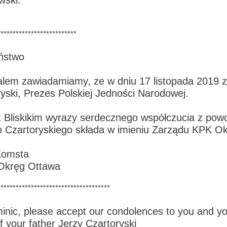
**************************
ństwo
alem zawiadamiamy, ze w dniu 17 listopada 2019 
yski, Prezes Polskiej Jedności Narodowej.
z Bliskikim wyrazy serdecznego współczucia z pow
 Czartoryskiego składa w imieniu Zarządu KPK O
 Komsta
Okręg Ottawa
*************************************
inic, please accept our condolences to you and yo
f your father Jerzy Czartoryski