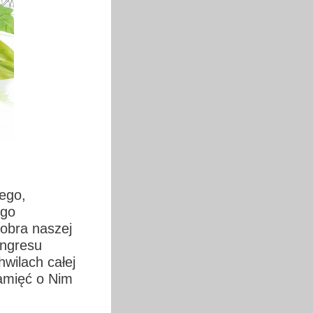
ego,
ego
dobra naszej
ongresu
wilach całej
amięć o Nim