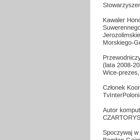
Stowarzyszen
Kawaler Hono
Suwerennego 
Jerozolimski
Morskiego-Go
Przewodniczy
(lata 2008-2
Wice-prezes,
Członek Koor
TvInterPolon
Autor komput
CZARTORYS
*
Spoczywaj w p
Bogdan Gaje