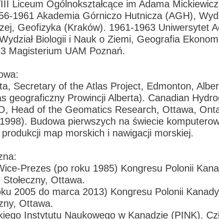
III Liceum Ogólnokształcące im Adama Mickiewic
56-1961 Akademia Górniczo Hutnicza (AGH), Wydz
ej, Geofizyka (Kraków). 1961-1963 Uniwersytet 
Wydział Biologii i Nauk o Ziemi, Geografia Ekonom
63 Magisterium UAM Poznań.
owa:
rta, Secretary of the Atlas Project, Edmonton, Alb
as geograficzny Prowincji Alberta). Canadian Hydro
O, Head of the Geomatics Research, Ottawa, Onta
1998). Budowa pierwszych na świecie komputero
produkcji map morskich i nawigacji morskiej.
zna:
Wice-Prezes (po roku 1985) Kongresu Polonii Kanad
 Stołeczny, Ottawa.
oku 2005 do marca 2013) Kongresu Polonii Kanadyj
zny, Ottawa.
kiego Instytutu Naukowego w Kanadzie (PINK). Cz