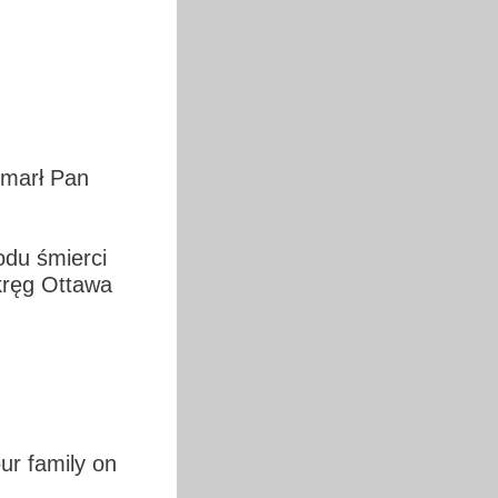
zmarł Pan
odu śmierci
kręg Ottawa
ur family on