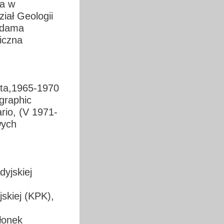
za w
iał Geologii
Adama
iczna
erta,1965-1970
graphic
rio, (V 1971-
wych
yjskiej
skiej (KPK),
łonek