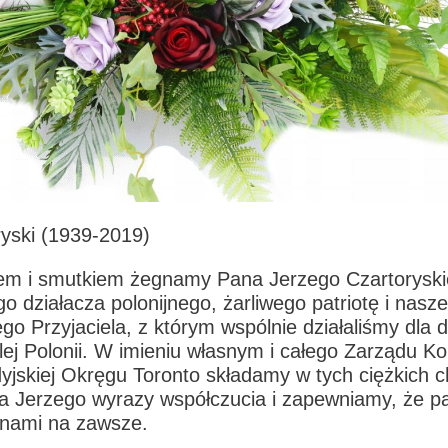
ryski (1939-2019)
lem i smutkiem żegnamy Pana Jerzego Czartoryski
o działacza polonijnego, żarliwego patriotę i nasz
o Przyjaciela, z którym wspólnie działaliśmy dla 
lej Polonii. W imieniu własnym i całego Zarządu K
yjskiej Okręgu Toronto składamy w tych ciężkich ch
a Jerzego wyrazy współczucia i zapewniamy, że p
 nami na zawsze.