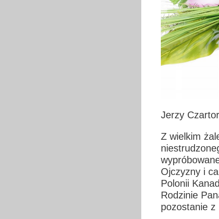
Jerzy Czarto
Z wielkim ża
niestrudzoneg
wypróbowaneg
Ojczyzny i ca
Polonii Kanad
Rodzinie Pan
pozostanie z