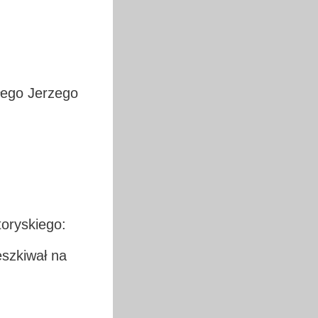
łego Jerzego
toryskiego:
eszkiwał na