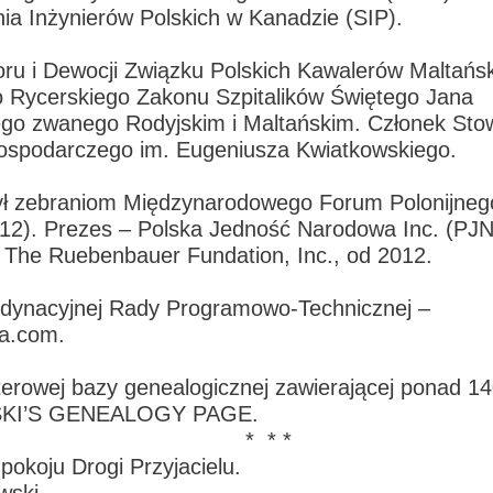
ia Inżynierów Polskich w Kanadzie (SIP).
ru i Dewocji Związku Polskich Kawalerów Maltańsk
Rycerskiego Zakonu Szpitalików Świętego Jana
ego zwanego Rodyjskim i Maltańskim. Członek Sto
spodarczego im. Eugeniusza Kwiatkowskiego.
ł zebraniom Międzynarodowego Forum Polonijneg
012). Prezes – Polska Jedność Narodowa Inc. (PJN
 The Ruebenbauer Fundation, Inc., od 2012.
dynacyjnej Rady Programowo-Technicznej –
ia.com.
erowej bazy genealogicznej zawierającej ponad 1
KI’S GENEALOGY PAGE.
 * *
okoju Drogi Przyjacielu.
wski.