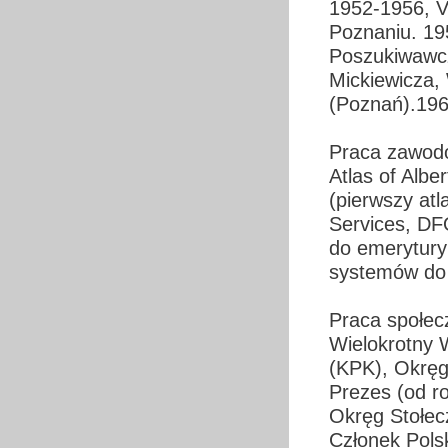
1952-1956, V
Poznaniu. 19
Poszukiwawcz
Mickiewicza, 
(Poznań).19
Praca zawod
Atlas of Albe
(pierwszy atl
Services, DF
do emerytury
systemów do 
Praca społec
Wielokrotny 
(KPK), Okręg
Prezes (od r
Okręg Stołec
Członek Pols