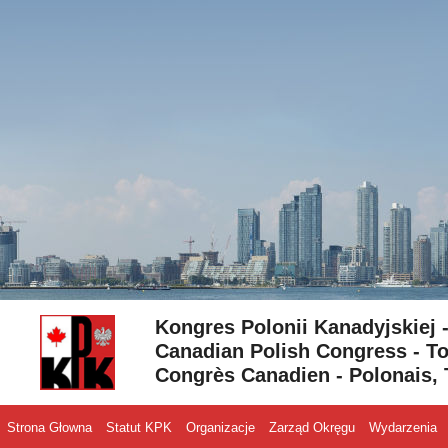
Skip to content
Kongres Polonii Kanadyjskiej 
Canadian Polish Congress - To
Congrès Canadien - Polonais, 
Strona Głowna
Statut KPK
Organizacje
Zarząd Okręgu
Wydarzenia