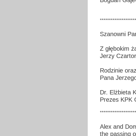
*******************
Szanowni Pa
Z głębokim ż
Jerzy Czartor
Rodzinie ora
Pana Jerzego
Dr. Elżbieta
Prezes KPK 
*******************
Alex and Dom
the passing o