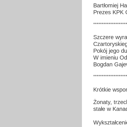
Bartłomiej H
Prezes KPK
*******************
Szczere wyra
Czartoryskie
Pokój jego d
W imieniu Od
Bogdan Gajew
*******************
Krótkie wspom
Żonaty, trze
stałe w Kana
Wykształceni