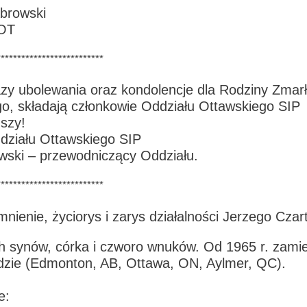
abrowski
 OT
**************************
zy ubolewania oraz kondolencje dla Rodziny Zmar
go, składają członkowie Oddziału Ottawskiego SIP
uszy!
działu Ottawskiego SIP
ski – przewodniczący Oddziału.
**************************
nienie, życiorys i zarys działalności Jerzego Czar
ch synów, córka i czworo wnuków. Od 1965 r. zami
dzie (Edmonton, AB, Ottawa, ON, Aylmer, QC).
e: