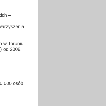
ich –
warzyszenia
o w Toruniu
) od 2008.
40,000 osób