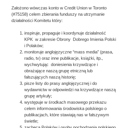
Założono wówczas konto w Credit Union w Toronto
(#75158) celem zbierania funduszy na utrzymanie
działalności Komitetu który:
inspiruje, propaguje i koordynuje działalność
KPK w zakresie Obrony Dobrego Imienia Polski
i Polaków;
monitoruje anglojęzyczne “mass media” (prasa,
radio, tv) oraz inne publikacje, książki, itp.,
wychwytując doniesienia krzywdzące i
obrażające naszą grupę etniczną lub
fałszujących naszą historię;
pisze listy do prasy anglojęzycznej i do
wydawnictw w odpowiedzi na krzywdzące naszą
grupę artykuły;
występuje w środkach masowego przekazu
celem informowania środowiska polskiego o
publikacjach, które stawiają nas w fałszywym
świetle;
zachęca Polaków i osoby pochodzenia polskiego