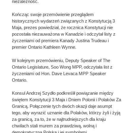
niezależność.
Kończąc swoje przemówienie przeglądem
historycznych wydarzeń związanych z Konstytucją 3
Maja, prezes powiedział, że rocznica Konstytucji nie
pozostała niezauważona w Kanadzie i odczytał listy z
życzeniami od premiera Kanady Justina Trudeau i
premier Ontario Kathleen Wynne.
W kolejnym przemówieniu, Deputy Speaker of The
Ontario Legislature, Soo Wong MPP, odczytała list z
życzeniami od Hon. Dave Levaca MPP Speaker
Ontario.
Konsul Andrzej Szydło podkreślił powiązanie między
świętem Konstytucji 3 Maja i Dniem Polonii i Polaków Za
Granicą. Połączenie tych dwóch okazji daje asumpt
tego, aby wyrazić uznanie dla Polaków, którzy żyli i żyją
za granicą, za to, że w najtrudniejszych dla kraju
chwilach stali murem za prawdziwą, wolną i
demokratyczną Polską i jej symbolami.