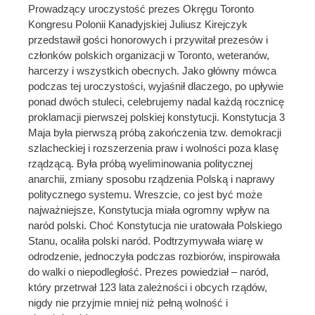
Prowadzący uroczystość prezes Okręgu Toronto
Kongresu Polonii Kanadyjskiej Juliusz Kirejczyk
przedstawił gości honorowych i przywitał prezesów i
członków polskich organizacji w Toronto, weteranów,
harcerzy i wszystkich obecnych. Jako główny mówca
podczas tej uroczystości, wyjaśnił dlaczego, po upływie
ponad dwóch stuleci, celebrujemy nadal każdą rocznicę
proklamacji pierwszej polskiej konstytucji. Konstytucja 3
Maja była pierwszą próbą zakończenia tzw. demokracji
szlacheckiej i rozszerzenia praw i wolności poza klasę
rządzącą. Była próbą wyeliminowania politycznej
anarchii, zmiany sposobu rządzenia Polską i naprawy
politycznego systemu. Wreszcie, co jest być może
najważniejsze, Konstytucja miała ogromny wpływ na
naród polski. Choć Konstytucja nie uratowała Polskiego
Stanu, ocaliła polski naród. Podtrzymywała wiarę w
odrodzenie, jednoczyła podczas rozbiorów, inspirowała
do walki o niepodległość. Prezes powiedział – naród,
który przetrwał 123 lata zależności i obcych rządów,
nigdy nie przyjmie mniej niż pełną wolność i