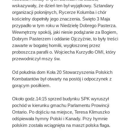
wskazywały, że dzień ten był wyjątkowy. Sztandary
organizacji polonijnych, Rycerze Kolumba i chór
kościelny dopełniły jego znaczenia. Święto 3 Maja
przypadło w tym roku w Niedzielę Dobrego Pasterza.
Wewnętrzny spokój, jaki niesie podążanie za Bogiem,
Dobrym Pasterzem i oddanie Ojczyźnie, to były treści
zawarte w bogatej homilii, wygłoszonej przez
proboszcza parafii o. Wojciecha Kurzydło OMI, który
przewodniczył mszy św.
Od południa dom Koła 20 Stowarzyszenia Polskich
Kombatantów był otwarty na postój i odpoczynek z
gorącym posiłkiem.
Około godz.14:15 sprzed budynku SPK wyruszył
pochód w kierunku gmachu Parlamentu Prowincji
Ontario. Po dojściu na miejsce, Teresa Klimuszko
odśpiewała hymny Polski i Kanady. Przy hymnie
polskim została wciągnięta na maszt polska flaga.