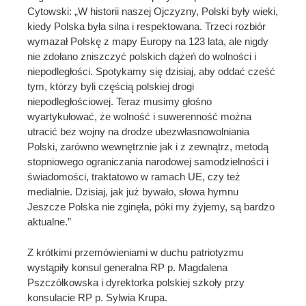
Cytowski: „W historii naszej Ojczyzny, Polski były wieki,
kiedy Polska była silna i respektowana. Trzeci rozbiór
wymazał Polskę z mapy Europy na 123 lata, ale nigdy
nie zdołano zniszczyć polskich dążeń do wolności i
niepodległości. Spotykamy się dzisiaj, aby oddać cześć
tym, którzy byli częścią polskiej drogi
niepodległościowej. Teraz musimy głośno
wyartykułować, że wolność i suwerenność można
utracić bez wojny na drodze ubezwłasnowolniania
Polski, zarówno wewnętrznie jak i z zewnątrz, metodą
stopniowego ograniczania narodowej samodzielności i
świadomości, traktatowo w ramach UE, czy też
medialnie. Dzisiaj, jak już bywało, słowa hymnu
Jeszcze Polska nie zginęła, póki my żyjemy, są bardzo
aktualne.”
Z krótkimi przemówieniami w duchu patriotyzmu
wystąpiły konsul generalna RP p. Magdalena
Pszczółkowska i dyrektorka polskiej szkoły przy
konsulacie RP p. Sylwia Krupa.