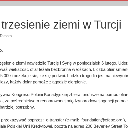
trzesienie ziemi w Turcji
Toronto
o,
zęsienie ziemi nawiedziło Turcję i Syrię w poniedziałek 6 lutego. Uder
eważ większość ofiar leżała bezbronna w łóżkach. Liczba ofiar śmier
5 000 i oczekuje się, że się podwoi. Ludzka tragedia jest na niewyob
liczy, każdy dolar pomoże złagodzić cierpienie.
ywna Kongresu Polonii Kanadyjskiej zbiera fundusze na pomoc ofiaro
a, za pośrednictwem renomowanej międzynarodowej agencji pomocow
jbardziej potrzebny.
rzekazywać poprzez: e-transfer (e-mail: foundation@cfcpc.org ), 
le Polskiej Unii Kredytowej, pocztą na adres 206 Beverley Street 