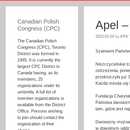
Canadian Polish
Apel – 
Congress (CPC)
2023-02-20
by
KPK 
The Canadian Polish
Congress (CPC), Toronto
Szanowni Państw
District was formed in
1945. It is currently the
Niszczycielskie tr
largest CPC District in
ostrzeżenia, poni
Canada having, as its
przekroczyła już 3
members, 25
Każda minuta się 
organizations under its
umbrella. A full list of
Fundacja Charytat
member organizations is
Państwa darowizn
available from the District
tam, gdzie jest na
Office. Persons wishing
to join should contact the
Darowizny można p
organization of their
w dowolnym oddzia