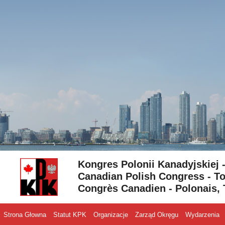
Skip to content
Kongres Polonii Kanadyjskiej 
Canadian Polish Congress - To
Congrès Canadien - Polonais, 
Strona Głowna
Statut KPK
Organizacje
Zarząd Okręgu
Wydarzenia