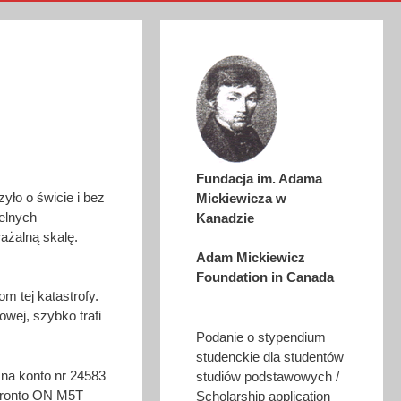
Fundacja im. Adama
zyło o świcie i bez
Mickiewicza w
telnych
Kanadzie
rażalną skalę.
Adam Mickiewicz
Foundation in Canada
m tej katastrofy.
ej, szybko trafi
Podanie o stypendium
studenckie dla studentów
na konto nr 24583
studiów podstawowych /
Toronto ON M5T
Scholarship application