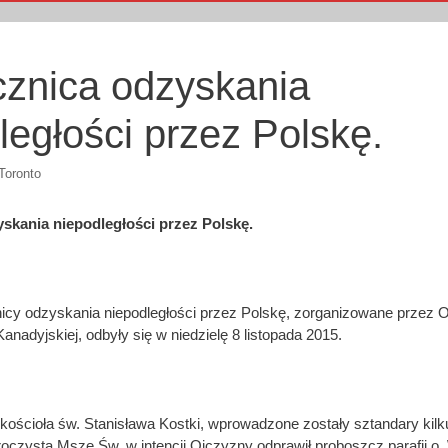
znica odzyskania
ległości przez Polskę.
Toronto
skania niepodległości przez Polskę.
cy odzyskania niepodległości przez Polskę, zorganizowane przez O
anadyjskiej, odbyły się w niedzielę 8 listopada 2015.
 kościoła św. Stanisława Kostki, wprowadzone zostały sztandary kilk
czystą Mszę Św. w intencji Ojczyzny odprawił proboszcz parafii o.