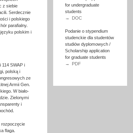
for undergraduate
 z siebie
students
acili. Serdecznie
→
DOC
ści i polskiego
hór parafialny.
Podanie o stypendium
języku polskim i
studenckie dla studentów
studiów dyplomowych /
Scholarship application
for graduate students
→
PDF
i 114 SWAP i
, polską i
 kongresowych ze
tnej Armii Gen.
kiego. W biało-
zie. Zielonymi
nsparenty i
pochód.
a rozpoczęcie
a flaga.