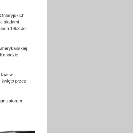
Ontaryjskich
ie śladami
latach 1963 do
Amerykańskiej
 Kanadzie
dział w
 święto przez
ganizatorom