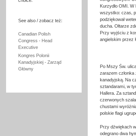
choice.
Kurzydło OMI. W h
wszystko: czas, po
podziękował weter
See also / zobacz też:
ducha. Ołtarze zdo
Przy wyjściu z ko
Canadian Polish
angielskim przez
Congress - Head
Executive
Kongres Polonii
Kanadyjskiej - Zarząd
Po Mszy Św. ulic
Główny
zarazem członka z
kanadyjską. Na cz
sztandarami, w ty
Hallera. Za sztan
czerwonych szala
chustami wyróżnia
polskie flagi ugr
Przy dźwiękach we
odegrano dwa hymn