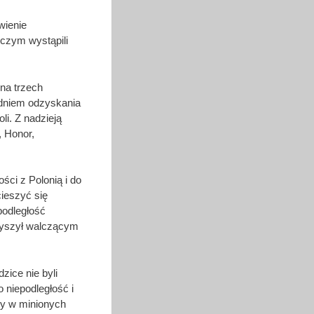
wienie
 czym wystąpili
na trzech
i dniem odzyskania
li. Z nadzieją
, Honor,
ci z Polonią i do
cieszyć się
podległość
rzyszył walczącym
ice nie byli
 niepodległość i
acy w minionych