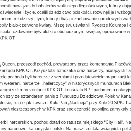
omilii nawiązał do bohaterów walk niepodległościowych, którzy dając
święcenie i życie, ocalili dziedzictwo polskości, rozwinęli je i wzbog
anom, młodzieży i tym, którzy dbają o zachowanie narodowych warto
biły biało-czerwone kwiaty. Mszę św. uświetnili Rycerze Kolumba i c
ścioła rozdawane były ulotki o obchodzonym święcie, opracowane w 
 KPK OT.
ą Queen, przeszedł pochód, prowadzony przez komendanta Placówk
arządu KPK OT, Krzysztofa Tomczaka oraz harcerzy, niosących flagi
ele pochodu byli harcerze z werblami i przedstawiciele organizacji
m weterani, harcerze, „hallerczycy” w historycznych mundurach Błęki
darami szli reprezentanci KPK OT, konsulatu RP i parlamentu ontaryjs
ch szły ze sztandarem panie z Funduszu Dziedzictwa Polek w Kanad
ło się, liczne jak zawsze, Koło Pań „Nadzieja” przy Kole 20 SPK. Tra
upowań niezrzeszonych w KPK oraz społeczność polonijna zamykały 
rbli harcerskich, pochód dotarł do ratusza miejskiego “City Hall”. N
y narodowe, kanadyjski i polski. Na maszt została wciągnięta polsk