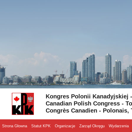
Skip to content
Kongres Polonii Kanadyjskiej 
Canadian Polish Congress - To
Congrès Canadien - Polonais, 
Strona Głowna
Statut KPK
Organizacje
Zarząd Okręgu
Wydarzenia