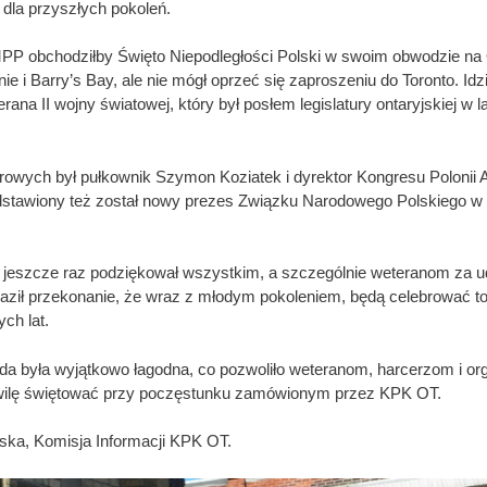
 dla przyszłych pokoleń.
PP obchodziłby Święto Niepodległości Polski w swoim obwodzie na 
e i Barry’s Bay, ale nie mógł oprzeć się zaproszeniu do Toronto. Idz
rana II wojny światowej, który był posłem legislatury ontaryjskiej w 
owych był pułkownik Szymon Koziatek i dyrektor Kongresu Polonii 
edstawiony też został nowy prezes Związku Narodowego Polskiego w
jeszcze raz podziękował wszystkim, a szczególnie weteranom za u
raził przekonanie, że wraz z młodym pokoleniem, będą celebrować to
ch lat.
a była wyjątkowo łagodna, co pozwoliło weteranom, harcerzom i or
wilę świętować przy poczęstunku zamówionym przez KPK OT.
ska, Komisja Informacji KPK OT.