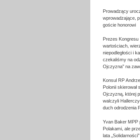
Prowadzący urocz
wprowadzające, pr
goście honorowi
Prezes Kongresu P
wartościach, wierz
niepodległości i 
czekaliśmy na odz
Ojczyzna” na zaw
Konsul RP Andrzej
Polonii skierował 
Ojczyzną, której 
walczyli Hallercz
duch odrodzenia P
Yvan Baker MPP pr
Polakami, ale prz
lata „Solidarności