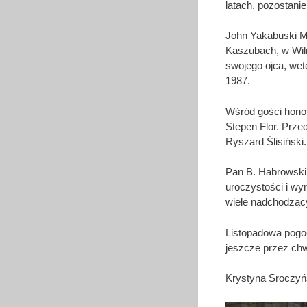
latach, pozostanie
John Yakabuski M
Kaszubach, w Wilni
swojego ojca, wete
1987.
Wśród gości honor
Stepen Flor. Prz
Ryszard Ślisiński.
Pan B. Habrowski 
uroczystości i wy
wiele nadchodzący
Listopadowa pogod
jeszcze przez ch
Krystyna Sroczyń