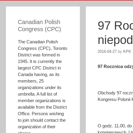
Canadian Polish
97 Roc
Congress (CPC)
niepod
The Canadian Polish
Congress (CPC), Toronto
2016-04-27
by
KPK 
District was formed in
1945. It is currently the
97 Rocznica odzy
largest CPC District in
Canada having, as its
members, 25
organizations under its
Obchody 97 roczni
umbrella. A full list of
Kongresu Polonii K
member organizations is
available from the District
Office. Persons wishing
to join should contact the
O godz. 11.00, do
organization of their
kongresowych. Uro