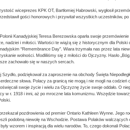
ystość wiceprezes KPK OT, Bartłomiej Habrowski, wygłosił przemó
zedstawił gości honorowych i przywitał wszystkich uczestników, po
olonii Kanadyjskiej Teresa Berezowska oparła swoje przemówienie 
e, nadziei i miłości. Wartości te wiążą się z historycznym dla Polsk
kanadyjskim “Remembrance Day”. Wiara trzymała nas przez lata niewo
yskanie wolności. Modliliśmy się z miłości do Ojczyzny. Hasło „Bóg
sze zachowało się w naszych sercach.
 Szydło, podziękował za zaproszenie na obchody Święta Niepodległoś
serdeczne słowa. Polacy za granicą nie mogą i nie mogli na codzień 
poświęcali swoje życie i wielu za Ojczyznę życie swoje oddało. O nie
ycy w r. 1918 i inni, aż po mroczne lata komunizmu. Wszędzie towa
olski.
zekazał pozdrowienia od premier Ontario Kathleen Wynne. Jego rodz
eszli podobną niewolę na Wschodzie. Postawa Polaków walczących o
” były wzorem i inspiracją dla wielu narodów. To, czego dokonali Pol