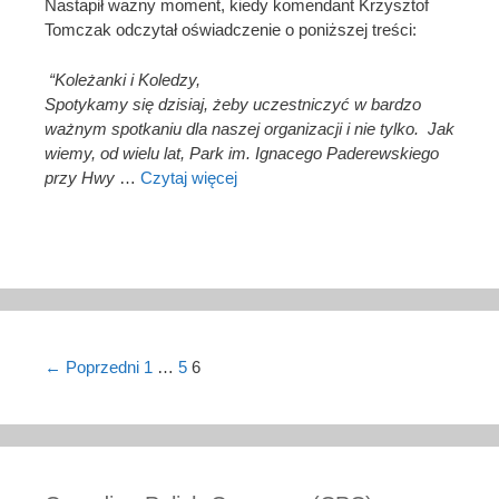
Nastapił ważny moment, kiedy komendant Krzysztof
Tomczak odczytał oświadczenie o poniższej treści:
“Koleżanki i Koledzy,
Spotykamy się dzisiaj, żeby uczestniczyć w bardzo
ważnym spotkaniu dla naszej organizacji i nie tylko. Jak
wiemy, od wielu lat, Park im. Ignacego Paderewskiego
przy Hwy
…
Czytaj więcej
Post navigation
← Poprzedni
1
…
5
6