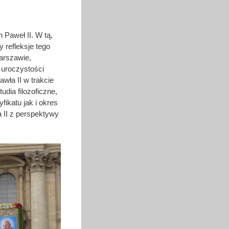
 Paweł II. W tą,
 refleksje tego
arszawie,
 uroczystości
wła II w trakcie
dia filozoficzne,
fikatu jak i okres
 II z perspektywy