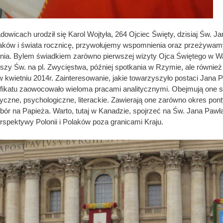
owicach urodził się Karol Wojtyła, 264 Ojciec Święty, dzisiaj Św. Jan
aków i świata rocznicę, przywołujemy wspomnienia oraz przeżywamy
ia. Bylem świadkiem zarówno pierwszej wizyty Ojca Świętego w W
zy Św. na pl. Zwycięstwa, później spotkania w Rzymie, ale również
 kwietniu 2014r. Zainteresowanie, jakie towarzyszyło postaci Jana Pa
fikatu zaowocowało wieloma pracami analitycznymi. Obejmują one stu
ryczne, psychologiczne, literackie. Zawierają one zarówno okres ponty
ór na Papieża. Warto, tutaj w Kanadzie, spojrzeć na Św. Jana Pawła
erspektywy Polonii i Polaków poza granicami Kraju.