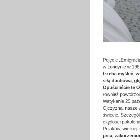
Pojęcie „Emigracj
w Londynie w 198
trzeba myśleć, w
siłą duchową, gł
Opuściliście tę O
również powtórzon
Watykanie 29 paźd
Ojczyzną, nasze w
świecie. Szczegól
ciągłości pokolen
Polaków, wielkiej 
pnia, zakorzeni