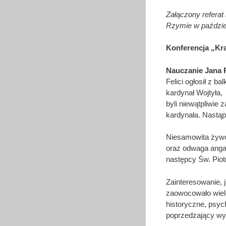
Załączony referat
Rzymie w paździe
Konferencja „Kra
Nauczanie Jana P
Felici ogłosił z b
kardynał Wojtyła, 
byli niewątpliwie
kardynała. Nastąp
Niesamowita żywo
oraz odwaga angaż
następcy Św. Piot
Zainteresowanie, 
zaowocowało wielo
historyczne, psych
poprzedzający w