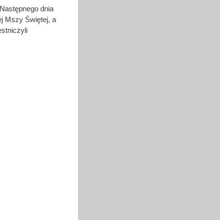
 Następnego dnia
ej Mszy Świętej, a
stniczyli