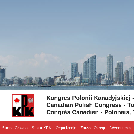
Skip to content
Kongres Polonii Kanadyjskiej 
Canadian Polish Congress - To
Congrès Canadien - Polonais, 
Strona Głowna
Statut KPK
Organizacje
Zarząd Okręgu
Wydarzenia