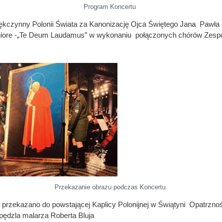
Program Koncertu
iękczynny Polonii Świata za Kanonizację Ojca Świętego Jana Pawła I
giore -„Te Deum Laudamus” w wykonaniu połączonych chórów Zes
Przekazanie obrazu podczas Koncertu.
przekazano do powstającej Kaplicy Polonijnej w Świątyni Opatrzno
pędzla malarza Roberta Bluja