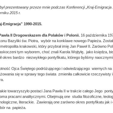
 był prezentowany przeze mnie podczas Konferencji „Kraj-Emigracja
rniku 2015 r.
j-Emigracja” 1990-2015.
awła II Drogowskazem dla Polaków i Polonii.
16 października 19
alkonu Bazyliki św. Piotra, wybór na konklawe nowego Papieża. Został
metropolita krakowski, który przybrał imię Jan Paweł II. Zarówno Pol
 zaskoczeni tym wyborem, choć znali Karola Wojtyłę, jako księdza, b
ił okres bardzo niezwykłego pontyfikatu, którego byliśmy naocznym
tność Ojca Świętego podróżującego i odwiedzającego wiernych na 
owania się w sprawy tego świata zmieniła całkowicie rzeczywisty i
ra.
jakie towarzyszyło postaci Jana Pawła II w trakcie całego Jego ponty
ma pracami analitycznymi. Obejmują one studia filozoficzne, teolog
ologiczne, literackie. Zawierają one zarówno okres pontyfikatu jak i
ybór na papieża.