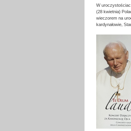
W uroczystościach
(28 kwietnia) Pola
wieczorem na uro
kardynałowie, Sta