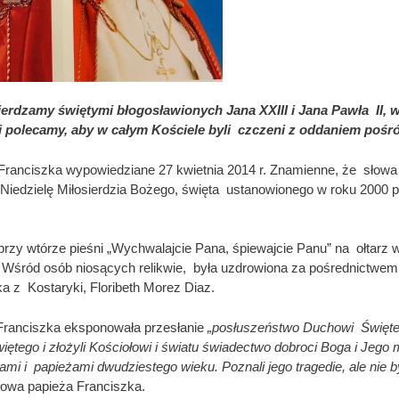
erdzamy świętymi błogosławionych Jana XXIII i Jana Pawła II, 
i polecamy, aby w całym Kościele byli czczeni z oddaniem poś
Franciszka wypowiedziane 27 kwietnia 2014 r. Znamienne, że słowa 
iedzielę Miłosierdzia Bożego, święta ustanowionego w roku 2000 p
przy wtórze pieśni „Wychwalajcie Pana, śpiewajcie Panu” na ołtarz w
 Wśród osób niosących relikwie, była uzdrowiona za pośrednictwem
ka z Kostaryki, Floribeth Morez Diaz.
 Franciszka eksponowała przesłanie
„posłuszeństwo Duchowi Świętemu
tego i złożyli Kościołowi i światu
świadectwo dobroci Boga i Jego mi
mi i papieżami dwudziestego wieku. Poznali jego tragedie, ale nie b
słowa papieża Franciszka.