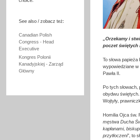
choice.
See also / zobacz też:
Canadian Polish
„Orzekamy i stwi
Congress - Head
poczet świętych 
Executive
Kongres Polonii
To słowa papieża 
Kanadyjskiej - Zarząd
wypowiedziane w N
Główny
Pawła II.
Po tych słowach, 
obydwu świętych.
Wojtyły, prawnicz
Homilia Ojca św.
męstwa Ducha Świę
kapłanami, biskupa
przytłoczeni
”, to 