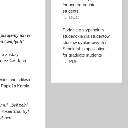
for undergraduate
students
→
DOC
Podanie o stypendium
wpisujemy ich w
studenckie dla studentów
ród świętych”
studiów dyplomowych /
Scholarship application
te zostały
for graduate students
rzez św. Jana
→
PDF
niesiono relikwie
 Papieża Karola
”, „byli pełni
łosierdzia. Byli
yli nimi