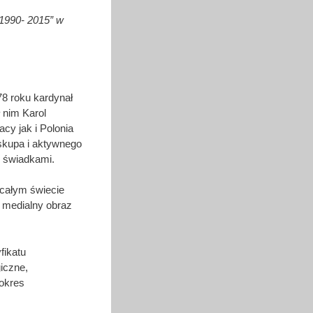
 1990- 2015” w
78 roku kardynał
 nim Karol
acy jak i Polonia
iskupa i aktywnego
i świadkami.
całym świecie
 medialny obraz
fikatu
iczne,
 okres