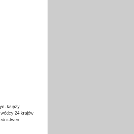
ys. księży,
zywódcy 24 krajów
średnictwem