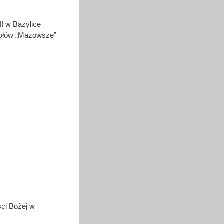
I w Bazylice
połów „Mazowsze”
ści Bożej w