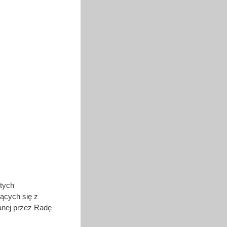
 tych
zących się z
anej przez Radę