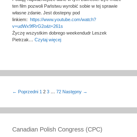
ten film pozwoli Państwu wyrobić sobie w tej sprawie
własne zdanie. Jest dostepny pod
linkiem:
https://www.youtube.com/watch?
v=udWx9fRrG2o&t=261s
Życzę wszystkim dobrego weekendudr Leszek
Pietrzak…
Czytaj więcej
Post navigation
← Poprzedni
1
2
3
…
72
Następny →
Canadian Polish Congress (CPC)