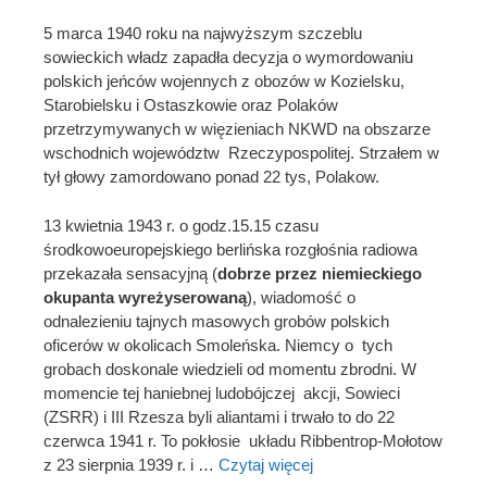
5 marca 1940 roku na najwyższym szczeblu
sowieckich władz zapadła decyzja o wymordowaniu
polskich jeńców wojennych z obozów w Kozielsku,
Starobielsku i Ostaszkowie oraz Polaków
przetrzymywanych w więzieniach NKWD na obszarze
wschodnich województw Rzeczypospolitej. Strzałem w
tył głowy zamordowano ponad 22 tys, Polakow.
13 kwietnia 1943 r. o godz.15.15 czasu
środkowoeuropejskiego berlińska rozgłośnia radiowa
przekazała sensacyjną (
dobrze przez niemieckiego
okupanta wyreżyserowaną
), wiadomość o
odnalezieniu tajnych masowych grobów polskich
oficerów w okolicach Smoleńska. Niemcy o tych
grobach doskonale wiedzieli od momentu zbrodni. W
momencie tej haniebnej ludobójczej akcji, Sowieci
(ZSRR) i III Rzesza byli aliantami i trwało to do 22
czerwca 1941 r. To pokłosie układu Ribbentrop-Mołotow
z 23 sierpnia 1939 r. i …
Czytaj więcej