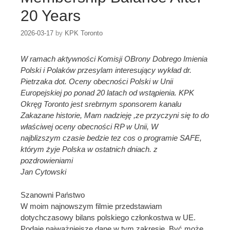
20 Years
2026-03-17
by
KPK Toronto
W ramach aktywności Komisji OBrony Dobrego Imienia
Polski i Polaków przesylam interesujący wykład dr.
Pietrzaka dot. Oceny obecności Polski w Unii
Europejskiej po ponad 20 latach od wstąpienia. KPK
Okręg Toronto jest srebrnym sponsorem kanalu
Zakazane historie, Mam nadzieję ,ze przyczyni się to do
właściwej oceny obecności RP w Unii, W
najblizszym czasie bedzie tez cos o programie SAFE,
którym żyje Polska w ostatnich dniach. z
pozdrowieniami
Jan Cytowski
Szanowni Państwo
W moim najnowszym filmie przedstawiam
dotychczasowy bilans polskiego członkostwa w UE.
Podaję najważniejsze dane w tym zakresie. Być może