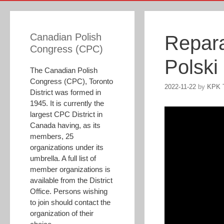
Canadian Polish
Repara
Congress (CPC)
Polski
The Canadian Polish
Congress (CPC), Toronto
2022-11-22
by
KPK T
District was formed in
1945. It is currently the
largest CPC District in
Canada having, as its
members, 25
organizations under its
umbrella. A full list of
member organizations is
available from the District
Office. Persons wishing
to join should contact the
organization of their