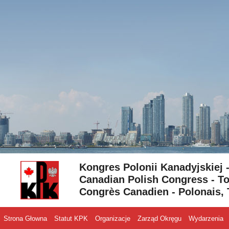
Skip to content
Kongres Polonii Kanadyjskiej 
Canadian Polish Congress - To
Congrès Canadien - Polonais, 
Strona Głowna
Statut KPK
Organizacje
Zarząd Okręgu
Wydarzenia